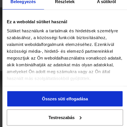
Beleegyezés
Részletek
A sütikről
Az év gyógynövénye 2026
Így gyűjtik a
Ez a weboldal sütiket használ
– Kerti kakukkfű (Thymus
gyógynövényeket
vulgaris)
Sütiket használunk a tartalmak és hirdetések személyre
szabásához, a közösségi funkciók biztosításához,
valamint weboldalforgalmunk elemzéséhez. Ezenkívül
közösségi média-, hirdető- és elemező partnereinkkel
megosztjuk az Ön weboldalhasználatra vonatkozó adatait,
akik kombinálhatják az adatokat más olyan adatokkal,
amelyeket Ön adott meg számukra vagy az Ön által
használt más szolgáltatásokból gyűjtöttek.
Stresszcsökkentés
Gyógynövények
gyógynövényekkel
fogyasztása szoptatás
idején
Összes süti elfogadása
Testreszabás