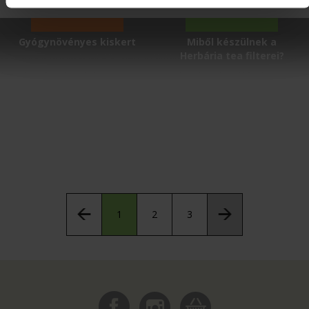
Gyógynövényes kiskert
Miből készülnek a
Herbária tea filterei?
1
2
3