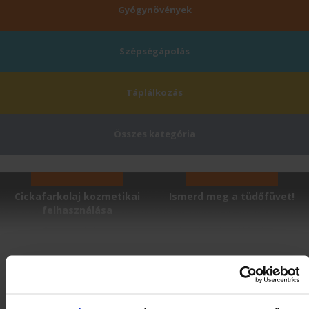
Gyógynövények
Szépségápolás
Táplálkozás
Összes kategória
Cickafarkolaj kozmetikai
Ismerd meg a tüdőfüvet!
felhasználása