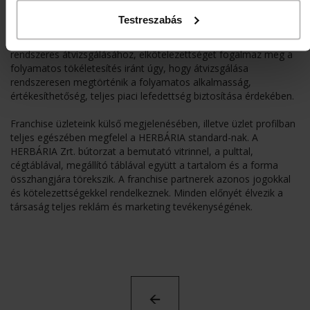
Testreszabás
A kereskedelmi politika figyelembe veszi a szervezet céljait,
keretet ad az értékesítési és minőség célok kitűzéséhez,
rendszeres átvizsgálásához, elkötelezettséget fogalmaz meg a
folyamatos tökéletesítés iránt úgy, hogy átvizsgálása
rendszeresen megtörténik a folyamatos alkalmasság,
értékesíthetőség, teljes piaci lefedettség biztosítása érdekében.
Franchise üzleteink külső megjelenésében, illetve üzlet profilban
teljes egészében megfelel a HERBÁRIA standard-nak. A
HERBÁRIA Zrt. bútorzat a bemutató vitrinnel, a pulttal,
cégtáblával, megállító táblával együtt a tartalom és a forma
összhangjára törekszik. A franchise partnerek azonos jogokkal
és kötelezettségekkel rendelkeznek. Minden előnyét élvezik a
társaság teljes reklám és marketing tevékenységének.