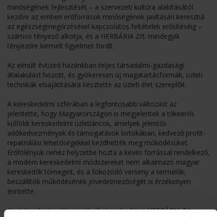
minőségének fejlesztését – a szervezeti kultúra alakításától
kezdve az emberi erőforrások minőségének javításán keresztül
az egészségmegőrzésével kapcsolatos feltételek erősítéséig –
számos tényező alkotja, és a HERBÁRIA Zrt. mindegyik
tényezőre kiemelt figyelmet fordít.
Az elmúlt évtized hazánkban teljes társadalmi-gazdasági
átalakulást hozott, és gyökeresen új magatartásformák, üzleti
technikák elsajátítására késztette az üzleti élet szereplőit.
A kereskedelmi szférában a legfontosabb változást az
jelentette, hogy Magyarországon is megjelentek a tőkeerős
külföldi kereskedelmi üzletláncok, amelyek jelentős
adókedvezmények és támogatások birtokában, kedvező profit-
repatriálási lehetőségekkel kezdhették meg működésüket.
Erőfölényük nehéz helyzetbe hozta a kevés forrással rendelkező,
a modern kereskedelmi módszereket nem alkalmazó magyar
kereskedők tömegeit, és a fokozódó verseny a termelők,
beszállítók működésének jövedelmezőségét is érzékenyen
érintette.
Az új körülményekhez való alkalmazkodás a HERBÁRIA Zrt.