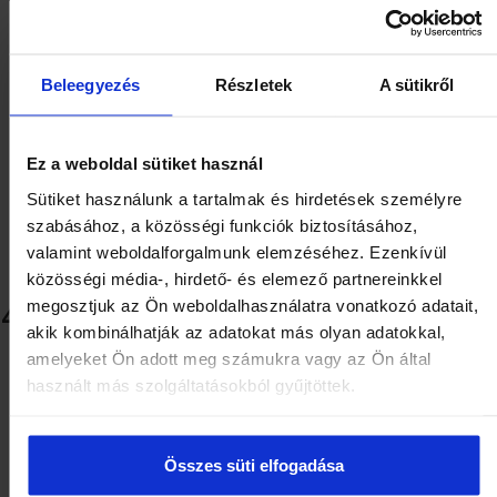
Beleegyezés
Részletek
A sütikről
Ez a weboldal sütiket használ
Sütiket használunk a tartalmak és hirdetések személyre
szabásához, a közösségi funkciók biztosításához,
valamint weboldalforgalmunk elemzéséhez. Ezenkívül
közösségi média-, hirdető- és elemező partnereinkkel
404 | A keresett oldal nem
megosztjuk az Ön weboldalhasználatra vonatkozó adatait,
akik kombinálhatják az adatokat más olyan adatokkal,
található!
amelyeket Ön adott meg számukra vagy az Ön által
használt más szolgáltatásokból gyűjtöttek.
Összes süti elfogadása