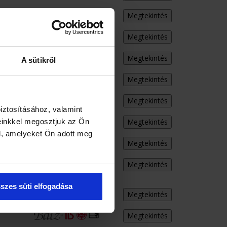
Megtekintés
Megtekintés
Megtekintés
A sütikről
Megtekintés
Megtekintés
iztosításához, valamint
Megtekintés
einkkel megosztjuk az Ön
l, amelyeket Ön adott meg
Megtekintés
Megtekintés
szes süti elfogadása
Megtekintés
Megtekintés