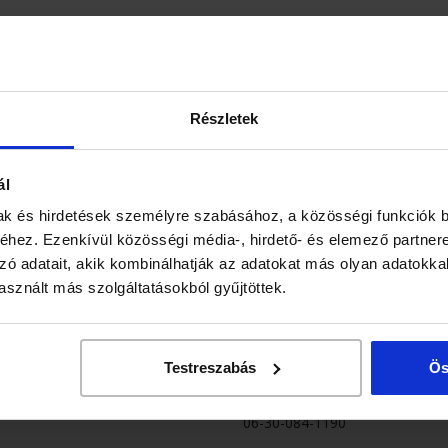
421/915-076-474
sco/
06-30/401-0298
0. /Tesco/
06-20/512-1267
Részletek
ia park/
06-30/ 575 3278
ál
/Tesco/
06-33/400-340
ak és hirdetések személyre szabásához, a közösségi funkciók b
06-30/345-4237
hez. Ezenkívül közösségi média-, hirdető- és elemező partner
zó adatait, akik kombinálhatják az adatokat más olyan adatokka
+36/ 20 912-9790
sznált más szolgáltatásokból gyűjtöttek.
sco/
06-30/676-5074
Testreszabás
Ös
76
06-20/384-2077
06-30-084-1190