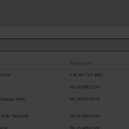
Telefon:
TESCO/
+36 30/ 197-4965
06-30/458-5219
 /Savoya Park/
06-20/569-6579
 /Köki Terminál/
06-30/385-0339
láza/
06-20/488-0306