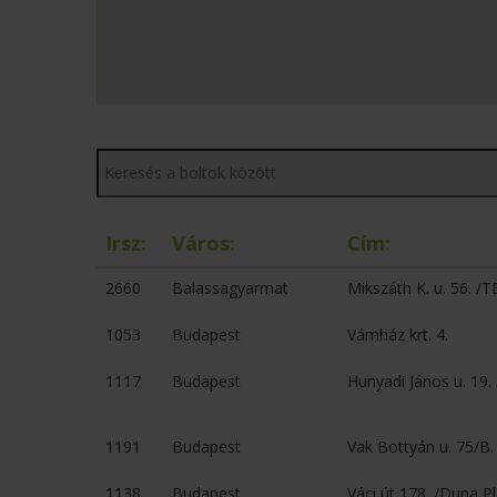
Irsz:
Város:
Cím:
2660
Balassagyarmat
Mikszáth K. u. 56. /
1053
Budapest
Vámház krt. 4.
1117
Budapest
Hunyadi János u. 19.
1191
Budapest
Vak Bottyán u. 75/B.
1138
Budapest
Váci út 178. /Duna P