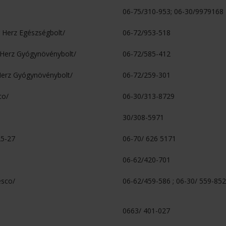
06-75/310-953; 06-30/9979168
r Herz Egészségbolt/
06-72/953-518
r Herz Gyógynövénybolt/
06-72/585-412
. Herz Gyógynövénybolt/
06-72/259-301
co/
06-30/313-8729
30/308-5971
25-27
06-70/ 626 5171
06-62/420-701
esco/
06-62/459-586 ; 06-30/ 559-85
0663/ 401-027