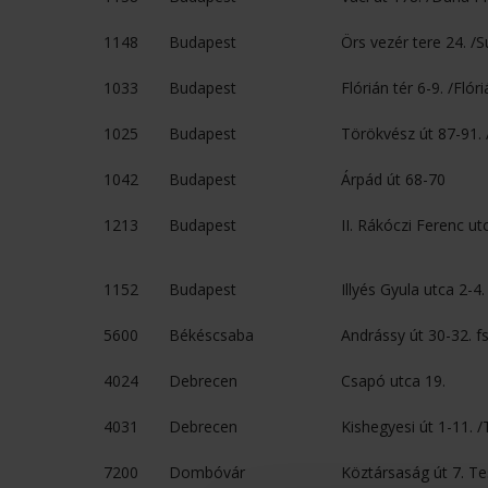
1148
Budapest
Örs vezér tere 24. /
1033
Budapest
Flórián tér 6-9. /Flór
1025
Budapest
Törökvész út 87-91.
1042
Budapest
Árpád út 68-70
1213
Budapest
II. Rákóczi Ferenc u
1152
Budapest
Illyés Gyula utca 2-4.
5600
Békéscsaba
Andrássy út 30-32. fs
4024
Debrecen
Csapó utca 19.
4031
Debrecen
Kishegyesi út 1-11. 
7200
Dombóvár
Köztársaság út 7. T