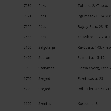
7030
Paks
Tolnai u. 2. /Tesco/
7621
Pécs
Irgalmasok u. 24. /D
7622
Pécs
Bajcsy-Zs. u. 23. /D
7633
Pécs
Ybl Miklós u. 7. /Dr
3100
Salgótarján
Rákóczi út 143. /Tes
9400
Sopron
Selmeci út 15-17.
6763
Szatymaz
Dózsa György utca 
6720
Szeged
Feketesas ut 23
6720
Szeged
Rókusi krt. 42-64. /T
6600
Szentes
Kossuth u. 8.