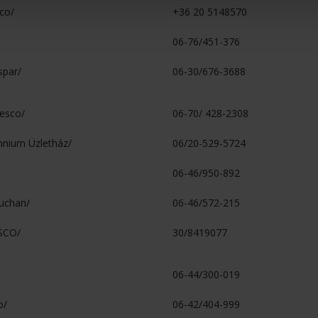
sco/
+36 20 5148570
06-76/451-376
spar/
06-30/676-3688
Tesco/
06-70/ 428-2308
ennium Üzletház/
06/20-529-5724
06-46/950-892
Auchan/
06-46/572-215
ESCO/
30/8419077
06-44/300-019
o/
06-42/404-999