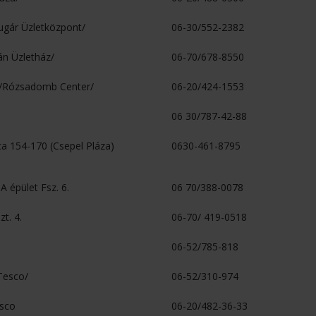
Sugár Üzletközpont/
06-30/552-2382
ián Üzletház/
06-70/678-8550
 /Rózsadomb Center/
06-20/424-1553
06 30/787-42-88
tca 154-170 (Csepel Pláza)
0630-461-8795
 A épület Fsz. 6.
06 70/388-0078
zt. 4.
06-70/ 419-0518
06-52/785-818
/Tesco/
06-52/310-974
esco
06-20/482-36-33