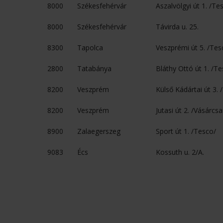
8000
Székesfehérvár
Aszalvölgyi út 1. /Te
8000
Székesfehérvár
Távirda u. 25.
8300
Tapolca
Veszprémi út 5. /Tes
2800
Tatabánya
Bláthy Ottó út 1. /T
8200
Veszprém
Külső Kádártai út 3. 
8200
Veszprém
Jutasi út 2. /Vásárcs
8900
Zalaegerszeg
Sport út 1. /Tesco/
9083
Écs
Kossuth u. 2/A.