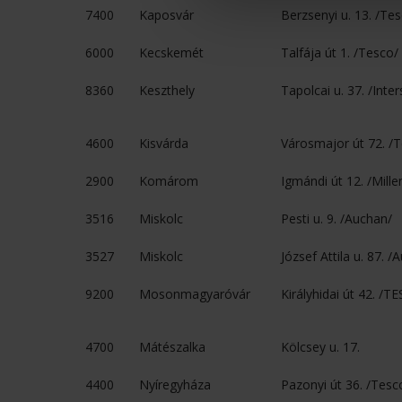
7400
Kaposvár
Berzsenyi u. 13. /Te
6000
Kecskemét
Talfája út 1. /Tesco/
8360
Keszthely
Tapolcai u. 37. /Inter
4600
Kisvárda
Városmajor út 72. /
2900
Komárom
Igmándi út 12. /Mill
3516
Miskolc
Pesti u. 9. /Auchan/
3527
Miskolc
József Attila u. 87. /
9200
Mosonmagyaróvár
Királyhidai út 42. /T
4700
Mátészalka
Kölcsey u. 17.
4400
Nyíregyháza
Pazonyi út 36. /Tesc