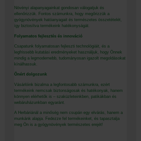
Növényi alapanyagainkat gondosan válogatjuk és
ellenőrizzük. Fontos számunkra, hogy megőrizzük a
gyógynövények hatóanyagait és természetes összetételét,
így biztosítva termékeink hatékonyságát.
Folyamatos fejlesztés és innováció
Csapatunk folyamatosan fejleszti technológiáit, és a
legfrissebb kutatási eredményeket használjuk, hogy Önnek
mindig a legmodernebb, tudományosan igazolt megoldásokat
kínálhassuk.
Önért dolgozunk
Vásárlóink bizalma a legfontosabb számunkra, ezért
termékeink nemcsak biztonságosak és hatékonyak, hanem
könnyen elérhetők is – szaküzleteinkben, patikákban és
webáruházunkban egyaránt.
A Herbáriánál a minőség nem csupán egy elvárás, hanem a
munkánk alapja. Fedezze fel termékeinket, és tapasztalja
meg Ön is a gyógynövények természetes erejét!