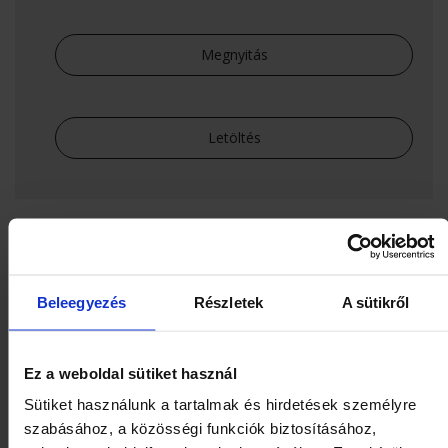
Megnyitás
Letöltés
ISO Tanúsítvány melléklete
Beleegyezés
Részletek
A sütikről
Megnyitás
Ez a weboldal sütiket használ
Sütiket használunk a tartalmak és hirdetések személyre
szabásához, a közösségi funkciók biztosításához,
Letöltés