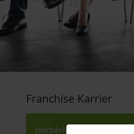
Franchise Karrier
Herbária Franchise Partn