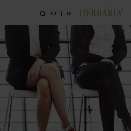
|
HU
EN