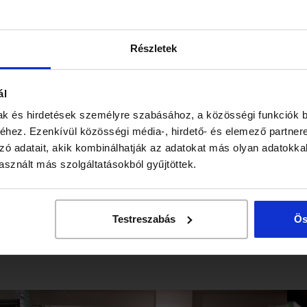
lkező cég tagja lenni?
gú termékeket forgalmazni? Csatlakozzon a
 átvehető boltjaink az alábbi településeken
Részletek
ál
ak és hirdetések személyre szabásához, a közösségi funkciók b
hez. Ezenkívül közösségi média-, hirdető- és elemező partner
zó adatait, akik kombinálhatják az adatokat más olyan adatokka
sznált más szolgáltatásokból gyűjtöttek.
Testreszabás
Ös