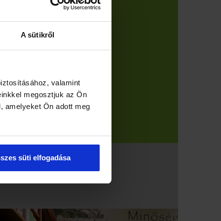
A sütikről
iztosításához, valamint
einkkel megosztjuk az Ön
l, amelyeket Ön adott meg
szes süti elfogadása