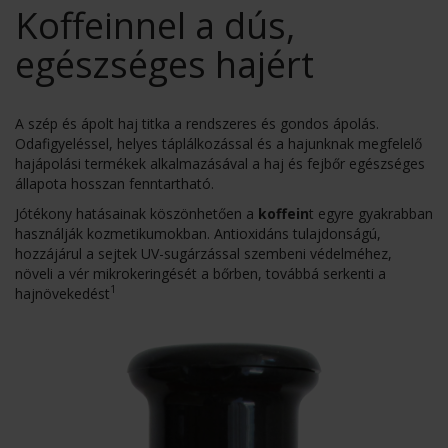
Koffeinnel a dús,
egészséges hajért
A szép és ápolt haj titka a rendszeres és gondos ápolás.
Odafigyeléssel, helyes táplálkozással és a hajunknak megfelelő
hajápolási termékek alkalmazásával a haj és fejbőr egészséges
állapota hosszan fenntartható.
Jótékony hatásainak köszönhetően a
koffein
t egyre gyakrabban
használják kozmetikumokban. Antioxidáns tulajdonságú,
hozzájárul a sejtek UV-sugárzással szembeni védelméhez,
növeli a vér mikrokeringését a bőrben, továbbá serkenti a
1
hajnövekedést