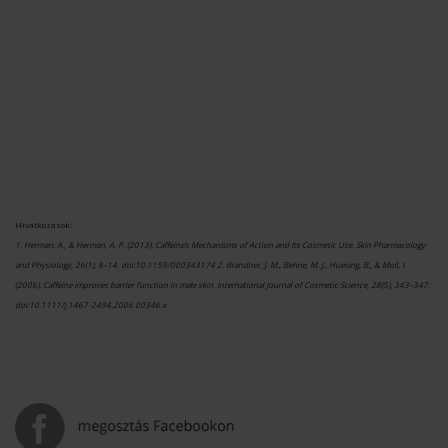
Hivatkozások:
1. Herman, A., & Herman, A. P. (2013). Caffeine’s Mechanisms of Action and Its Cosmetic Use. Skin Pharmacology
and Physiology, 26(1), 8–14. doi:10.1159/000343174 2. Brandner, J. M., Behne, M. J., Huesing, B., & Moll, I.
(2006). Caffeine improves barrier function in male skin. International Journal of Cosmetic Science, 28(5), 343–347.
doi:10.1111/j.1467-2494.2006.00346.x