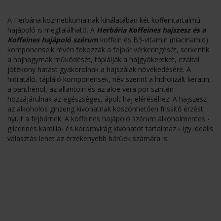
A Herbária kozmetikumainak kínálatában két koffeintartalmú
hajápoló is megtalálható. A
Herbária Koffeines hajszesz és a
Koffeines hajápoló szérum
koffein és B3-vitamin (niacinamid)
komponenseik révén fokozzák a fejbőr vérkeringését, serkentik
a hajhagymák működését, táplálják a hajgyökereket, ezáltal
jótékony hatást gyakorolnak a hajszálak növekedésére. A
hidratáló, tápláló komponensek, név szerint a hidrolizált keratin,
a panthenol, az allantoin és az aloe vera por szintén
hozzájárulnak az egészséges, ápolt haj eléréséhez. A hajszesz
az alkoholos ginzeng kivonatnak köszönhetően frissítő érzést
nyújt a fejbőrnek. A koffeines hajápoló szérum alkoholmentes -
glicerines kamilla- és körömvirág kivonatot tartalmaz - így ideális
választás lehet az érzékenyebb bőrűek számára is.