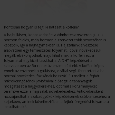
Pontosan hogyan is fejti ki hatását a koffein?
A hajhullásért, kopaszodásért a dihidrotesztoszteron (DHT)
hormon felelős, mely hormon a szervezet több szövetében is
képződik, így a hajhagymákban is. Hajszálaink elvesztése
alapvetően egy természetes folyamat, idővel növekedésük
megáll, elvékonyodnak majd kihullanak; a koffein ezt a
folyamatot egy kicsit lassíthatja. A DHT képződését a
szervezetben az 5α-reduktáz enzim idézi elő. A koffein képes
ennek az enzimnek a gátlására, ezáltal segít fenntartani a haj
1,2
normál növekedési fázisának hosszát
. Emellett a fejbőr
mikrokeringésének javításával elősegíti a tápanyagok
mozgatását a hajgyökerekhez, optimális körülményeket
teremtve ezzel a hajszálak növekedéséhez. Antioxidánsként
hozzájárulhat a szabadgyökök képződésének csökkentéséhez a
sejtekben, aminek következtében a fejbőr öregedési folyamatai
1
lassulhatnak
.