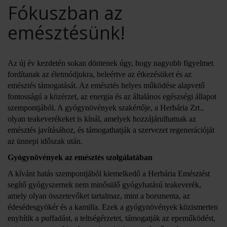
Fókuszban az
emésztésünk!
Az új év kezdetén sokan döntenek úgy, hogy nagyobb figyelmet
fordítanak az életmódjukra, beleértve az étkezésüket és az
emésztés támogatását. Az emésztés helyes működése alapvető
fontosságú a közérzet, az energia és az általános egészségi állapot
szempontjából. A gyógynövények szakértője, a Herbária Zrt.,
olyan teakeverékeket is kínál, amelyek hozzájárulhatnak az
emésztés javításához, és támogathatják a szervezet regenerációját
az ünnepi időszak után.
Gyógynövények az emésztés szolgálatában
A kívánt hatás szempontjából kiemelkedő a Herbária Emésztést
segítő gyógyszernek nem minősülő gyógyhatású teakeverék,
amely olyan összetevőket tartalmaz, mint a borsmenta, az
édesédesgyökér és a kamilla. Ezek a gyógynövények közismerten
enyhítik a puffadást, a teltségérzetet, támogatják az epeműködést,