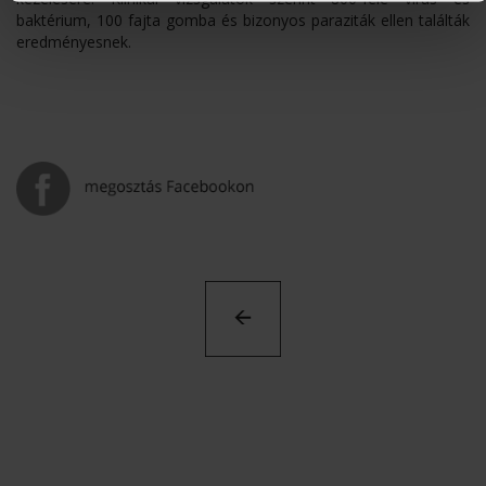
baktérium, 100 fajta gomba és bizonyos paraziták ellen találták
eredményesnek.