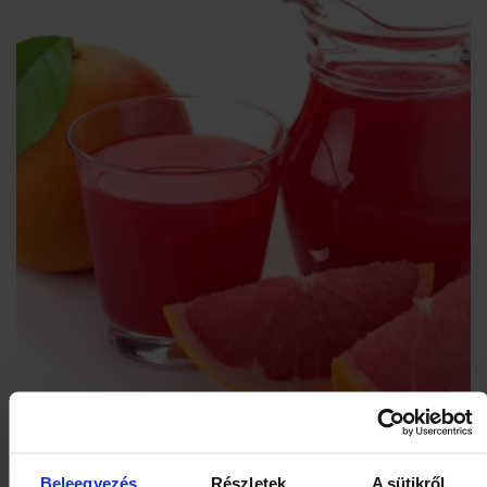
A grapefruit a citrusfélékhez sorolható. Az örökzöld gyümölcsfát
a 18. század közepén fedezték fel Barbados-szigetén. Először a
Beleegyezés
Részletek
A sütikről