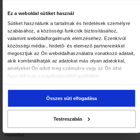
Mixit a színes, karakteres csomagolásairól is ismert, amelyek
minden terméket különlegessé tesznek.
Ez a weboldal sütiket használ
Sütiket használunk a tartalmak és hirdetések személyre
szabásához, a közösségi funkciók biztosításához,
valamint weboldalforgalmunk elemzéséhez. Ezenkívül
közösségi média-, hirdető- és elemező partnereinkkel
megosztjuk az Ön weboldalhasználatra vonatkozó adatait,
akik kombinálhatják az adatokat más olyan adatokkal,
amelyeket Ön adott meg számukra vagy az Ön által
használt más szolgáltatásokból gyűjtöttek.
Összes süti elfogadása
Testreszabás
Hiszünk abban, hogy az ételeknek nemcsak finomnak kell
lenniük, hanem egy kis örömöt is kell csempészniük a
napodba.