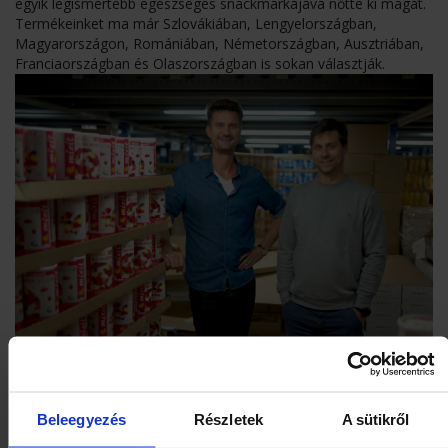
egyik legismertebb egészséges snackmárkájává nőtte ki magát.
Termékeinket ma már Szlovákiában, Lengyelországban,
Magyarországon, Romániában, Németországban, Ausztriában,
Franciaországban és Olaszországban is sokan választják.
A márka népszerűségét egyedi szemléletének köszönheti: a
személyre szabhatóság lehetőségének, valamint annak, hogy
termékei felesleges adalékanyagok nélkül készülnek, számos
Beleegyezés
Részletek
A sütikről
recept pedig pálmaolajat sem tartalmaz. A kiváló ízek mellett a