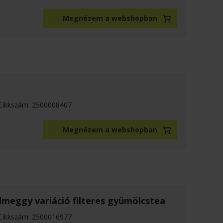
Megnézem a webshopban
Cikkszám: 2500008407
Megnézem a webshopban
dmeggy variáció filteres gyümölcstea
Cikkszám: 2500016977