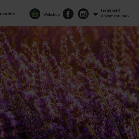
Letölthető
ranchise
Webshop
dokumentumok