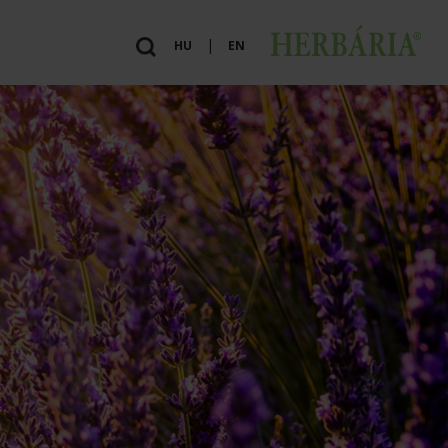
|
HU
EN