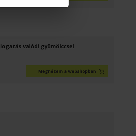
logatás valódi gyümölccsel
Megnézem a webshopban