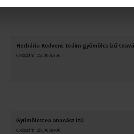
Herbária Kedvenc teáim gyümölcs ízű teavá
Cikkszám: 2500006956
Gyümölcstea ananász ízű
Cikkszám: 2500008406