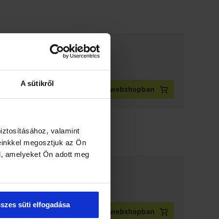
Cikkszám: 100007330
A sütikről
Megnézem a webshopban
iztosításához, valamint
einkkel megosztjuk az Ön
l, amelyeket Ön adott meg
szes süti elfogadása
Megnézem a webshopban