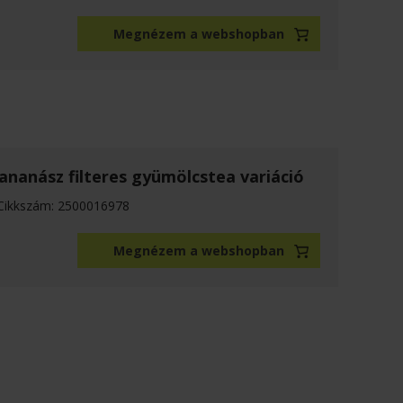
Megnézem a webshopban
ananász filteres gyümölcstea variáció
Cikkszám: 2500016978
Megnézem a webshopban