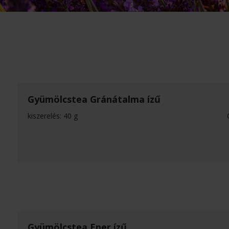
Gyümölcstea Gránátalma ízű
kiszerelés: 40 g
Gyümölcstea Eper ízű