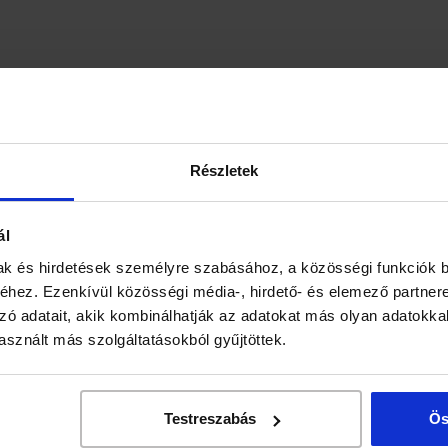
Gyümölcstea Vadmeggy ízű
kiszerelés: 40 g
Részletek
ál
ak és hirdetések személyre szabásához, a közösségi funkciók b
hez. Ezenkívül közösségi média-, hirdető- és elemező partner
zó adatait, akik kombinálhatják az adatokat más olyan adatokka
sznált más szolgáltatásokból gyűjtöttek.
Gyümölcstea Erdei gyümölcs ízesítéssel
Cikkszám: 0400008025
Testreszabás
Ös