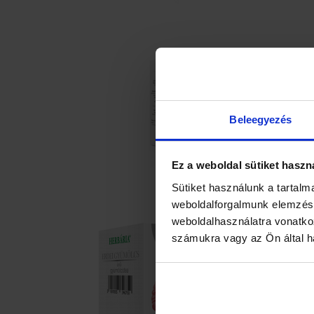
Beleegyezés
Ez a weboldal sütiket haszn
Sütiket használunk a tartalm
weboldalforgalmunk elemzésé
weboldalhasználatra vonatko
számukra vagy az Ön által ha