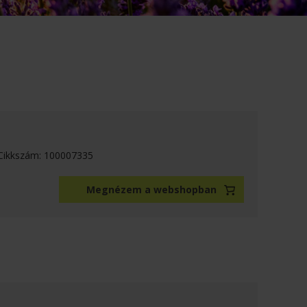
Cikkszám: 100007335
Megnézem a webshopban