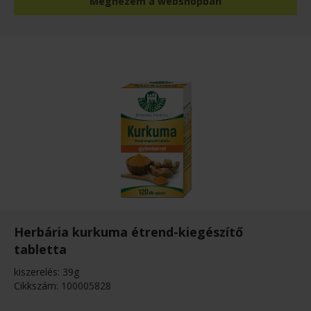
Megnézem a webshopban
Herbária kurkuma étrend-kiegészítő
tabletta
kiszerelés: 39g
Cikkszám: 100005828