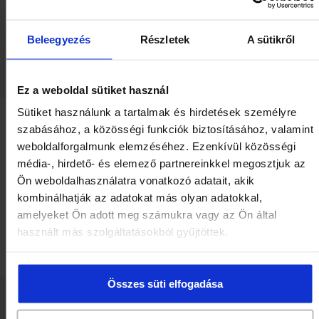
Cikkszám: 5000000193
Beleegyezés
Részletek
A sütikről
Megnézem a webshopban
Ez a weboldal sütiket használ
Sütiket használunk a tartalmak és hirdetések személyre
szabásához, a közösségi funkciók biztosításához, valamint
weboldalforgalmunk elemzéséhez. Ezenkívül közösségi
média-, hirdető- és elemező partnereinkkel megosztjuk az
Ön weboldalhasználatra vonatkozó adatait, akik
kombinálhatják az adatokat más olyan adatokkal,
amelyeket Ön adott meg számukra vagy az Ön által
használt más szolgáltatásokból gyűjtöttek.
Összes süti elfogadása
Herbária Stressz B-vitamin komplex étrend-
kiegészítő tabletta