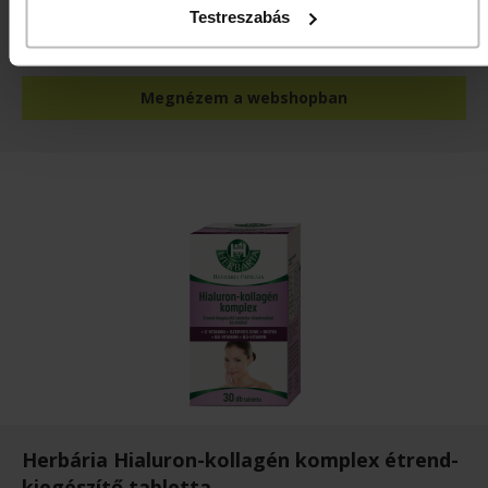
Testreszabás
Cikkszám: 2500003007
Megnézem a webshopban
Herbária Hialuron-kollagén komplex étrend-
kiegészítő tabletta