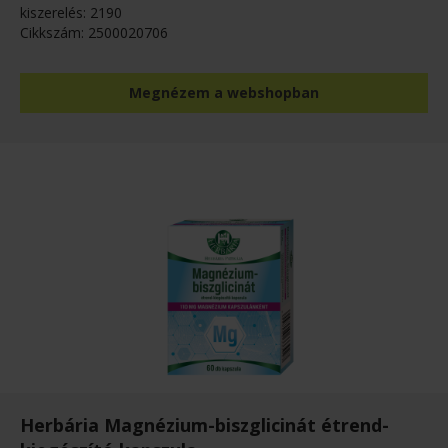
kiszerelés: 2190
Cikkszám: 2500020706
Megnézem a webshopban
Herbária Magnézium-biszglicinát étrend-