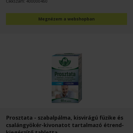
Cikkszám: 400000460
Megnézem a webshopban
Prosztata - szabalpálma, kisvirágú füzike és
csalángyökér-kivonatot tartalmazó étrend-
kiegészítő tabletta