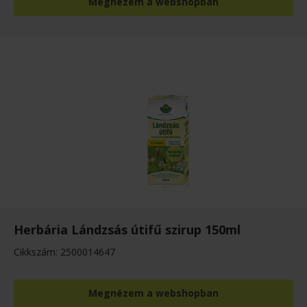
Megnézem a webshopban
Herbária Lándzsás útifű szirup 150ml
Cikkszám: 2500014647
Megnézem a webshopban