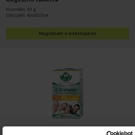
kiszerelés: 69 g
Cikkszám: 400000504
Megnézem a webshopban
Herbária C+D-vitamin tabletta