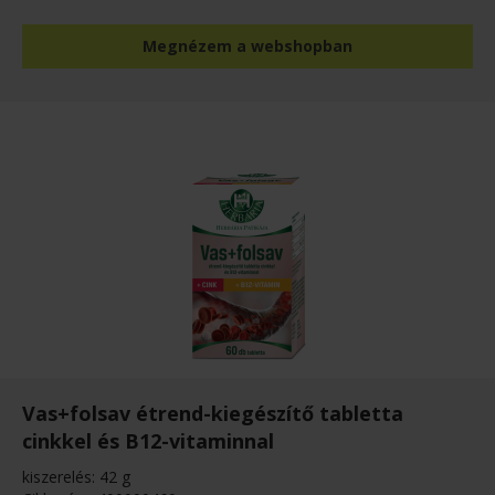
Megnézem a webshopban
Vas+folsav étrend-kiegészítő tabletta
cinkkel és B12-vitaminnal
kiszerelés: 42 g