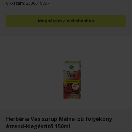
Cikkszám: 2500019857
Megnézem a webshopban
Herbária Vas szirup Málna ízű folyékony
étrend-kiegészítő 150ml