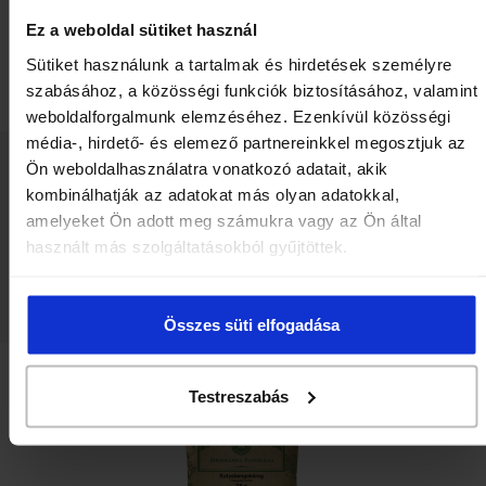
Ez a weboldal sütiket használ
Sütiket használunk a tartalmak és hirdetések személyre
szabásához, a közösségi funkciók biztosításához, valamint
weboldalforgalmunk elemzéséhez. Ezenkívül közösségi
média-, hirdető- és elemező partnereinkkel megosztjuk az
Herbária Kukoricabibe (Maydis stigma) 40g
Ön weboldalhasználatra vonatkozó adatait, akik
kombinálhatják az adatokat más olyan adatokkal,
kiszerelés: 40 g
amelyeket Ön adott meg számukra vagy az Ön által
Cikkszám: 100002089
használt más szolgáltatásokból gyűjtöttek.
Megnézem a webshopban
Összes süti elfogadása
Testreszabás