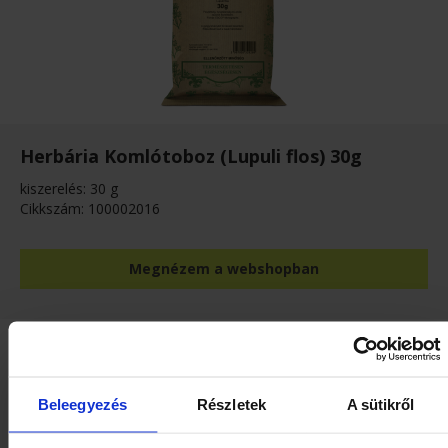
Herbária Komlótoboz (Lupuli flos) 30g
kiszerelés: 30 g
Cikkszám: 100002016
Megnézem a webshopban
Beleegyezés
Részletek
A sütikről