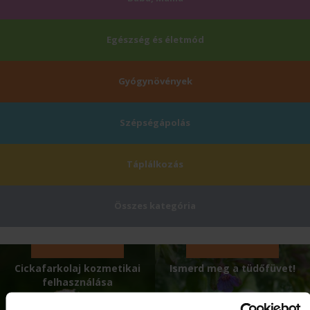
Egészség és életmód
Gyógynövények
Szépségápolás
Táplálkozás
Összes kategória
Cickafarkolaj kozmetikai
Ismerd meg a tüdőfüvet!
felhasználása