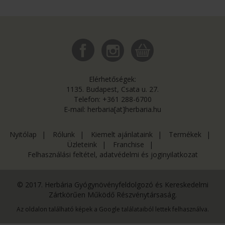
Elérhetőségek:
1135. Budapest, Csata u. 27.
Telefon: +361 288-6700
E-mail: herbaria[at]herbaria.hu
Nyitólap
|
Rólunk
|
Kiemelt ajánlataink
|
Termékek
|
Üzleteink
|
Franchise
|
Felhasználási feltétel, adatvédelmi és joginyilatkozat
© 2017. Herbária Gyógynövényfeldolgozó és Kereskedelmi
Zártkörűen Működő Részvénytársaság.
Az oldalon található képek a Google találataiból lettek felhasználva.