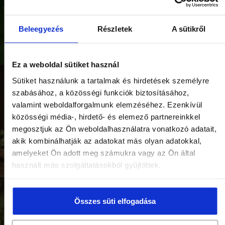
Beleegyezés
Részletek
A sütikről
Ez a weboldal sütiket használ
Sütiket használunk a tartalmak és hirdetések személyre
Az év gyógynövénye 2026
Így gyűjtik a
– Kerti kakukkfű (Thymus
gyógynövényeket
szabásához, a közösségi funkciók biztosításához,
vulgaris)
valamint weboldalforgalmunk elemzéséhez. Ezenkívül
közösségi média-, hirdető- és elemező partnereinkkel
megosztjuk az Ön weboldalhasználatra vonatkozó adatait,
akik kombinálhatják az adatokat más olyan adatokkal,
amelyeket Ön adott meg számukra vagy az Ön által
használt más szolgáltatásokból gyűjtöttek.
Stresszcsökkentés
Gyógynövények
Összes süti elfogadása
gyógynövényekkel
fogyasztása szoptatás
idején