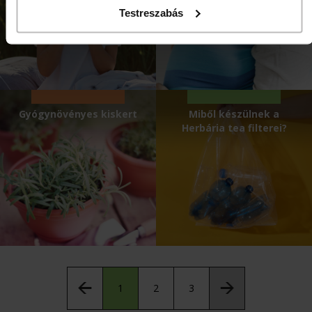
Testreszabás
Gyógynövényes kiskert
Miből készülnek a
Herbária tea filterei?
1
2
3