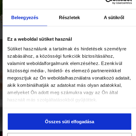
Beleegyezés
Részletek
A sütikről
Ez a weboldal sütiket használ
Sütiket használunk a tartalmak és hirdetések személyre
Téli bőrápolás Herbária®
Laktoherb kapszula
kamilla és körömvirág
szabásához, a közösségi funkciók biztosításához,
krémekkel
valamint weboldalforgalmunk elemzéséhez. Ezenkívül
közösségi média-, hirdető- és elemező partnereinkkel
megosztjuk az Ön weboldalhasználatra vonatkozó adatait,
akik kombinálhatják az adatokat más olyan adatokkal,
amelyeket Ön adott meg számukra vagy az Ön által
használt más szolgáltatásokból gyűjtöttek.
Ízesített fekete tea
Ismerd meg új arcápoló
Összes süti elfogadása
család a Herbáriánál
termékeinket!