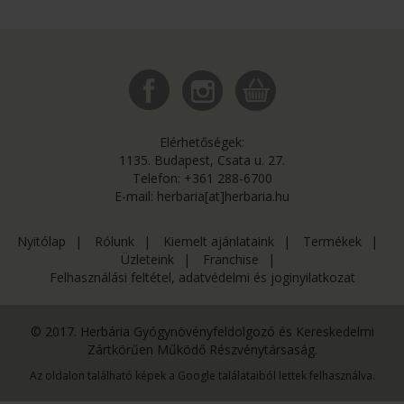
Elérhetőségek:
1135. Budapest, Csata u. 27.
Telefon: +361 288-6700
E-mail: herbaria[at]herbaria.hu
Nyitólap
|
Rólunk
|
Kiemelt ajánlataink
|
Termékek
|
Üzleteink
|
Franchise
|
Felhasználási feltétel, adatvédelmi és joginyilatkozat
© 2017. Herbária Gyógynövényfeldolgozó és Kereskedelmi
Zártkörűen Működő Részvénytársaság.
Az oldalon található képek a Google találataiból lettek felhasználva.