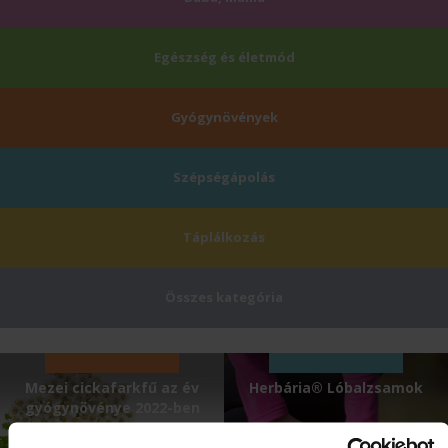
Egészség és életmód
Gyógynövények
Szépségápolás
Táplálkozás
Összes kategória
Mezei cickafarkfű az év
Herbária® Lóbalzsamok
gyógynövénye 2022-ben