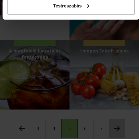
Testreszabás
A megfelelő hidratálás
Hidegen Sajtolt olajok
fontossága
3
4
5
6
7